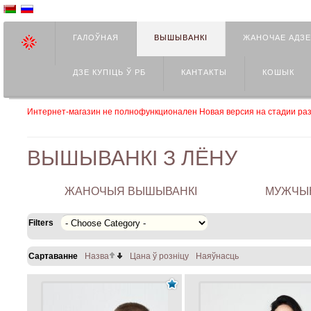
ГАЛОЎНАЯ
ВЫШЫВАНКІ
ЖАНОЧАЕ АДЗ
ДЗЕ КУПIЦЬ Ў РБ
КАНТАКТЫ
КОШЫК
Интернет-магазин не полнофункционален Новая версия на стадии раз
ВЫШЫВАНКІ З ЛЁНУ
ЖАНОЧЫЯ ВЫШЫВАНКІ
МУЖЧЫН
Filters
Сартаванне
Назва
Цана ў розніцу
Наяўнасць