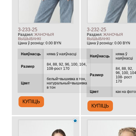
3-233-25
3-232-25
Раздзел:
ЖАНОЧЫЯ
Раздзел:
ЖАНОЧЫЯ
ВЫШЫВАНКІ
ВЫШЫВАНКІ
Цана ў розніцу:
0.00 BYN
Цана ў розніцу:
0.00 BYN
Наяўнасць
няма ў наяўнасці
няма ў
Наяўнасць
наяўнасці
84, 88, 92, 96, 100, 104,
Размер
108-рост 170
84, 88, 92,
96, 100, 104
Размер
108- рост
белый+вышивка в тон,
170
Цвет
натуральный+вышивка
в тон
Цвет
как на фот