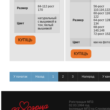
84-112 рост
56-рост
Размер
170
110,116,12
60-рост 116
122
натуральный
Размер
64-рост 128
с вышивкой в
Цвет
134
тон; белый
68-рост
вышивкой
140,146
72-рост 15
Цвет
как на фот
У пачатак
Назад
1
2
3
Наперад
У ка
Рэгістрацыя МПЗ
02.03.1994 год
Інспекцыя МПЗ па Слонімскі