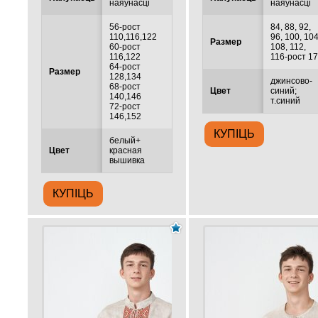
наяўнасці
наяўнасці
56-рост
84, 88, 92,
110,116,122
96, 100, 104
Размер
60-рост
108, 112,
116,122
116-рост 1
64-рост
Размер
128,134
джинсово-
68-рост
Цвет
синий;
140,146
т.синий
72-рост
146,152
белый+
Цвет
красная
вышивка