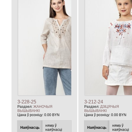
3-228-25
3-212-24
Раздзел:
ЖАНОЧЫЯ
Раздзел:
ДЗIЦЯЧЫЯ
ВЫШЫВАНКІ
ВЫШЫВАНКІ
Цана ў розніцу:
0.00 BYN
Цана ў розніцу:
0.00 BYN
няма ў
няма ў
Наяўнасць
Наяўнасць
наяўнасці
наяўнасці