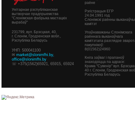
раёне
Унітарнае рэспубліканскае
Рэгістрацыя ЕГР
вытворчае прадпрыемства
24.04.1991 год
"Слонімская фабрыка мастацкіх
Слонімскі раённы выканаўч
вырабаў"
камітэт
231799, вул. Брэсцкая, 40,
Упаўнаважаны Слонімскага
г. Слонім, Гродзенская вобл.,
раённага выканаўчага
Рэспубліка Беларусь
камітэтапа разглядзе зварот
пакупнікоў:
8(01562)24960
УНП: 500041100
✉
market@slonimfhi.by
,
Кніга заўваг і прапаноў
office@slonimfhi.by
знаходзіцца па адрасе:
☏ +375(1562)65921, 65915, 65924
Крама "Сувенір" вул. Брэсцка
40
г. Слонім, Гродзенская воб
Рэспубліка Беларусь