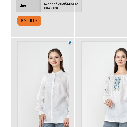
т.синий+серебристая
Цвет
вышивка