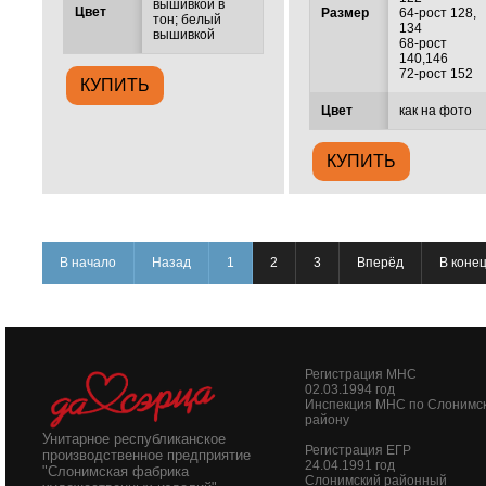
вышивкой в
Цвет
Размер
64-рост 128,
тон; белый
134
вышивкой
68-рост
140,146
72-рост 152
Цвет
как на фото
В начало
Назад
1
2
3
Вперёд
В коне
Регистрация МНС
02.03.1994 год
Инспекция МНС по Слонимс
району
Унитарное республиканское
Регистрация ЕГР
производственное предприятие
24.04.1991 год
"Слонимская фабрика
Слонимский районный