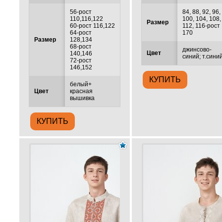
56-рост
84, 88, 92, 96,
110,116,122
100, 104, 108,
Размер
60-рост 116,122
112, 116-рост
64-рост
170
Размер
128,134
68-рост
джинсово-
Цвет
140,146
синий; т.сини
72-рост
146,152
белый+
Цвет
красная
вышивка