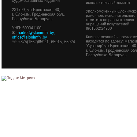
художественных изделий"
исполнительный комитет
231799, ул.Брестская, 40,
Уполномоченный Слонимско
г. Слоним, Гродненская обл.,
районного исполнительного
Республика Беларусь
комитета по рассмотрению
обращений покупателей:
УНП: 500041100
8(01562)24960
✉
market@slonimfhi.by
,
office@slonimfhi.by
Книга замечаний и предлож
находится по адресу: Магаз
☏ +375(1562)65921, 65915, 65924
ул.Брестская, 40
"Сувенир"
г. Слоним, Гродненская обл
Республика Беларусь