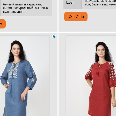
натуральный с выши
Цвет
белый+ вышивка красная,
тон; белый вышивко
синяя. натуральный+вышивка
красная; синяя