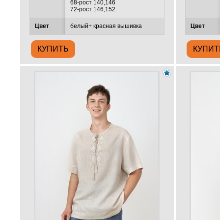
68-рост 140,146
72-рост 146,152
Цвет
белый+ красная вышивка
Цвет