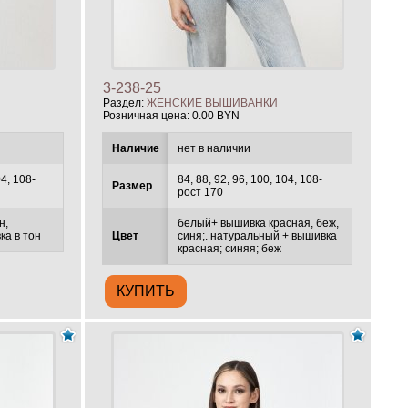
3-238-25
Раздел:
ЖЕНСКИЕ ВЫШИВАНКИ
Розничная цена:
0.00 BYN
Наличие
нет в наличии
04, 108-
84, 88, 92, 96, 100, 104, 108-
Размер
рост 170
н,
белый+ вышивка красная, беж,
а в тон
Цвет
синя;. натуральный + вышивка
красная; синяя; беж