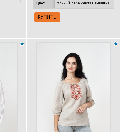
Цвет
т.синий+серебристая вышивка