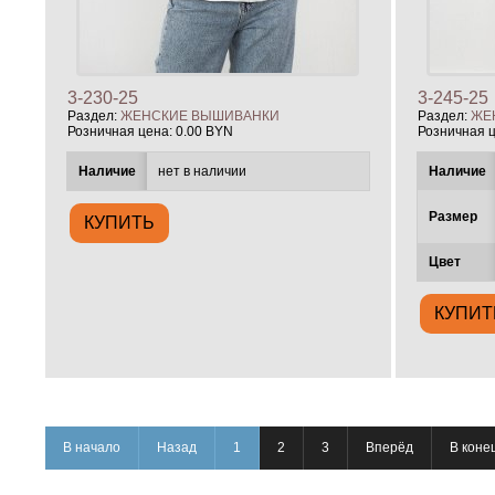
3-230-25
3-245-25
Раздел:
ЖЕНСКИЕ ВЫШИВАНКИ
Раздел:
ЖЕ
Розничная цена:
0.00 BYN
Розничная 
Наличие
нет в наличии
Наличие
Размер
Цвет
В начало
Назад
1
2
3
Вперёд
В коне