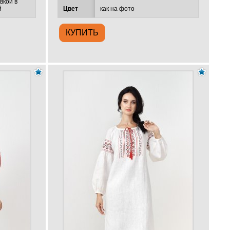
вкой в
й
Цвет
как на фото