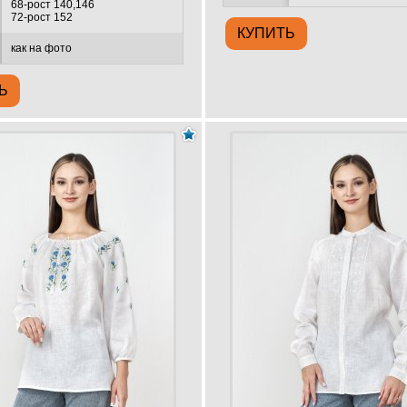
68-рост 140,146
72-рост 152
как на фото