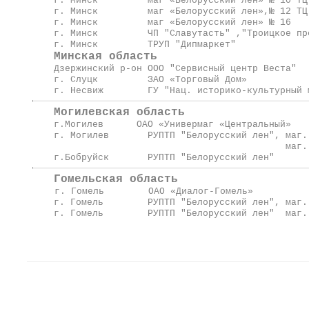
г. Минск маг «Белорусский лен
г. Минск маг «Белорусский лен»,№
г. Минск маг «Белорусский 
г. Минск ЧП "Славутасть" ,
г. Минск ТРУП "Дипмаркет
Минская область
Дзержинский р-он ООО "Сервисный ц
г. Слуцк ЗАО «Торговы
г. Несвиж ГУ "Нац. историко-культурный му
Могилевская область
г.Могилев ОАО «Универмаг «
г. Могилев РУПТП "Белору
маг. № 7 у
г.Бобруйск РУПТП "Белор
Гомельская область
г. Гомель ОАО «Диалог-
г. Гомель РУПТП "Белорусский лен", м
г. Гомель РУПТП "Белорусский лен" маг. №