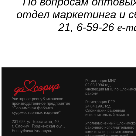
По вопросам оптовы
отдел маркетинга и сб
21, 6-59-26
e-m
Регистрация МНС
02.03.1994 год
Инспекция МНС по Слонимс
району
Унитарное республиканское
Регистрация ЕГР
производственное предприятие
24.04.1991 год
"Слонимская фабрика
Слонимский районный
художественных изделий"
исполнительный комитет
231799, ул.Брестская, 40,
Уполномоченный Слонимско
г. Слоним, Гродненская обл.,
районного исполнительного
Республика Беларусь
комитета по рассмотрению