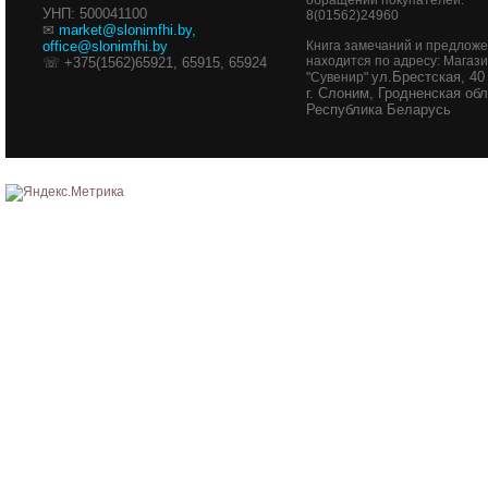
обращений покупателей:
УНП: 500041100
8(01562)24960
✉
market@slonimfhi.by
,
office@slonimfhi.by
Книга замечаний и предлож
находится по адресу: Магаз
☏ +375(1562)65921, 65915, 65924
ул.Брестская, 40
"Сувенир"
г. Слоним, Гродненская обл
Республика Беларусь