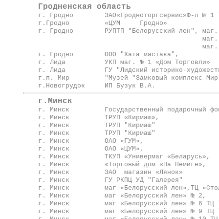
Гродненская область
г. Гродно ЗАО«Гродноторгсервис»Ф-л
г.Гродно
«ЦУМ
Гродно»
ул
г. Гродно РУПТП "Белорусский л
маг. №11 ул.
маг. №8 ул. Я.Ку
г. Гродно ООО "Хат
г. Лида УКП маг. № 1 «Дом 
г. Лида ГУ "Лидский историко
г.п. Мир "Музей "Замковый ком
г.Новогрудок ИП Бузук В.А.
у
г.Минск
г. Минск Государственный подароч
г. Минск ТРУП «Кир
г. Минск ТРУП "Кирма
г. Минск ТРУП "Кирм
г. Минск ОАО «ГУ
г. Минск ОАО «ЦУМ»,
г. Минск ТКУП «Универмаг «
г. Минск «Торговый 
г. Минск ЗАО магазин «Л
г. Минск ГУ РКПЦ УД "Га
г. Минск маг «Белорусский лен»,ТЦ 
г. Минск маг «Белорусский 
г. Минск маг «Белорусский ле
г. Минск маг «Белорусский лен» №